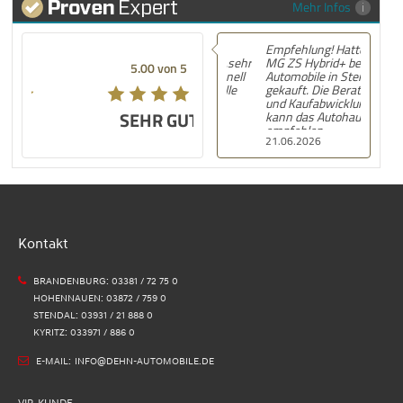
Mehr Infos
Empfehlung! Hatte mein
MG ZS Hybrid+ bei Dehn
5.00 von 5
Automobile in Stendal
gekauft. Die Beratung
und Kaufabwicklung Top
SEHR GUT
kann das Autohaus nur
empfehlen .
21.06.2026
Kontakt
BRANDENBURG: 03381 / 72 75 0
HOHENNAUEN: 03872 / 759 0
STENDAL: 03931 / 21 888 0
KYRITZ: 033971 / 886 0
E-MAIL:
INFO@DEHN-AUTOMOBILE.DE