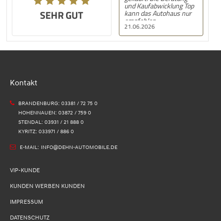
und Kaufabwicklung Top
SEHR GUT
kann das Autohaus nur
empfehlen .
21.06.2026
Kontakt
BRANDENBURG: 03381 / 72 75 0
HOHENNAUEN: 03872 / 759 0
STENDAL: 03931 / 21 888 0
KYRITZ: 033971 / 886 0
E-MAIL:
INFO@DEHN-AUTOMOBILE.DE
VIP-KUNDE
KUNDEN WERBEN KUNDEN
IMPRESSUM
DATENSCHUTZ