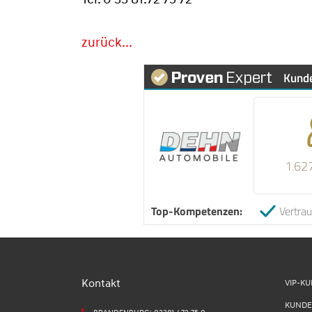
zurück...
Kund
1.62
Top-Kompetenzen:
Vertra
Kontakt
VIP-K
KUNDE