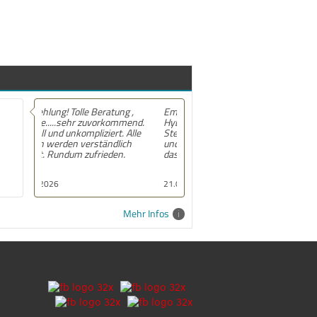
Empfehlung! Hatte mein MG ZS
Hybrid+ bei Dehn Automobile in
Stendal gekauft. Die Beratung
und Kaufabwicklung Top kann
das Autohaus nur empfehlen .
21.06.2026
Mehr Infos