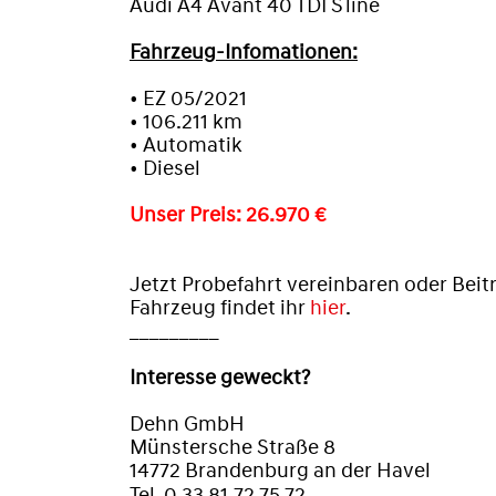
Audi A4 Avant 40 TDI S line
Fahrzeug-Infomationen:
•
EZ 05/2021
•
106.211
km
•
Automatik
•
Diesel
Unser Preis: 26.970 €
Jetzt Probefahrt vereinbaren oder Beit
Fahrzeug findet ihr
hier
.
_________
Interesse geweckt?
Dehn GmbH
Münstersche Straße 8
14772 Brandenburg an der Havel
Tel. 0 33 81.72 75 72