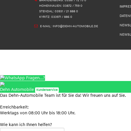
BRANDENBURG: 03381 / 72 75 0
HOHENNAUEN: 03872 / 759 0
IMPRE
STENDAL: 03931 / 21 888 0
DATEN
KYRITZ: 033971 / 886 0
NEWSL
E-MAIL:
INFO@DEHN-AUTOMOBILE.DE
NEWSL
Fragen...?
Dehn Automobile
Kundenservice
Das Dehn-Automobile Team ist für Sie da! Wir freuen uns auf Sie.
Erreichbarkeit:
Werktags von 08:00 Uhr bis 18:00 Uhr.
Wie kann ich Ihnen helfen?