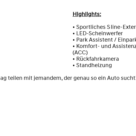
Highlights:
•
Sportliches S line‑Exte
• LED‑Scheinwerfer
• Park Assistent / Einpa
• Komfort‑ und Assistenz
(ACC)
• Rückfahrkamera
• Standheizung
rag teilen mit jemandem, der genau so ein Auto sucht