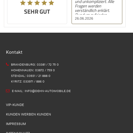
und unkompliziert. Alle
Fragen werden
SEHR GUT
verständlich erklärt.
Rundum zufrieden.
26.06.2026
Kontakt
BRANDENBURG: 03381 / 72 75 0
HOHENNAUEN: 03872 / 759 0
STENDAL: 03931 / 21 888 0
KYRITZ: 033971 / 886 0
E-MAIL:
INFO@DEHN-AUTOMOBILE.DE
VIP-KUNDE
KUNDEN WERBEN KUNDEN
IMPRESSUM