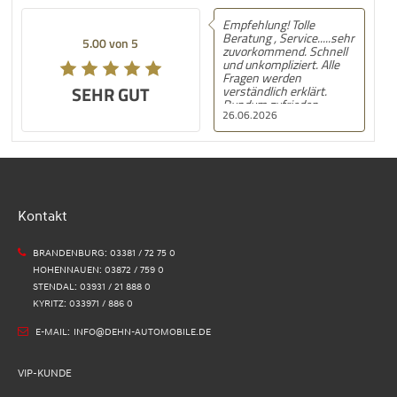
Empfehlung! Tolle
Empfehl
Beratung , Service.....sehr
MG ZS H
5.00 von 5
5.00 von 5
zuvorkommend. Schnell
Automobi
und unkompliziert. Alle
gekauft.
Fragen werden
und Kau
SEHR GUT
SEHR GUT
verständlich erklärt.
kann da
Rundum zufrieden.
empfehl
26.06.2026
21.06.20
Kontakt
BRANDENBURG: 03381 / 72 75 0
HOHENNAUEN: 03872 / 759 0
STENDAL: 03931 / 21 888 0
KYRITZ: 033971 / 886 0
E-MAIL:
INFO@DEHN-AUTOMOBILE.DE
VIP-KUNDE