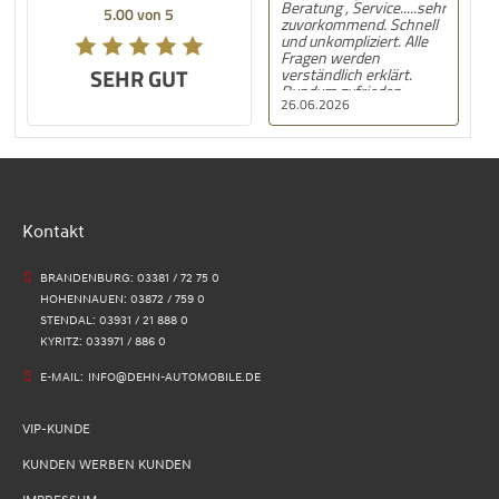
Beratung , Service.....sehr
5.00 von 5
zuvorkommend. Schnell
und unkompliziert. Alle
Fragen werden
SEHR GUT
verständlich erklärt.
Rundum zufrieden.
26.06.2026
Kontakt
BRANDENBURG: 03381 / 72 75 0
HOHENNAUEN: 03872 / 759 0
STENDAL: 03931 / 21 888 0
KYRITZ: 033971 / 886 0
E-MAIL:
INFO@DEHN-AUTOMOBILE.DE
VIP-KUNDE
KUNDEN WERBEN KUNDEN