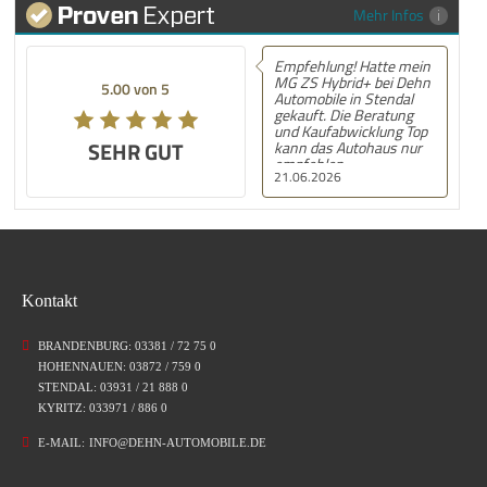
Mehr Infos
Empfehlung! Hatte mein
MG ZS Hybrid+ bei Dehn
5.00 von 5
Automobile in Stendal
gekauft. Die Beratung
und Kaufabwicklung Top
SEHR GUT
kann das Autohaus nur
empfehlen .
21.06.2026
Kontakt
BRANDENBURG: 03381 / 72 75 0
HOHENNAUEN: 03872 / 759 0
STENDAL: 03931 / 21 888 0
KYRITZ: 033971 / 886 0
E-MAIL:
INFO@DEHN-AUTOMOBILE.DE