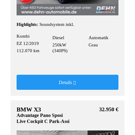
Highlights:
Soundsystem inkl.
Kombi
Diesel
Automatik
EZ 12/2019
250kW
Grau
112.070 km
(340PS)
Details
BMW X3
32.950 €
Advantage Pano Sposi
Live Cockpit C Park-Assi