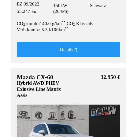
EZ 09/2022
150kW
Schwarz
55.247 km
(204PS)
**
CO
komb.:140.0 g/km
CO
Klasse:E
2
2
**
Verb.komb.: 5.3 l/100km
Details
Mazda CX-60
32.950 €
Hybrid AWD PHEV
Exlusive-Line Matrix
Assis