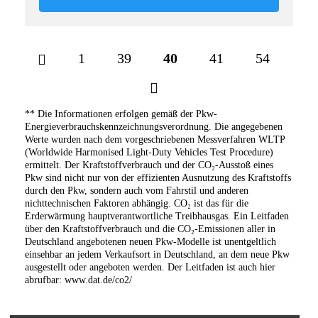
1
39
40
41
54
** Die Informationen erfolgen gemäß der Pkw-
Energieverbrauchskennzeichnungsverordnung. Die angegebenen
Werte wurden nach dem vorgeschriebenen Messverfahren WLTP
(Worldwide Harmonised Light-Duty Vehicles Test Procedure)
ermittelt. Der Kraftstoffverbrauch und der CO₂-Ausstoß eines
Pkw sind nicht nur von der effizienten Ausnutzung des Kraftstoffs
durch den Pkw, sondern auch vom Fahrstil und anderen
nichttechnischen Faktoren abhängig. CO₂ ist das für die
Erderwärmung hauptverantwortliche Treibhausgas. Ein Leitfaden
über den Kraftstoffverbrauch und die CO₂-Emissionen aller in
Deutschland angebotenen neuen Pkw-Modelle ist unentgeltlich
einsehbar an jedem Verkaufsort in Deutschland, an dem neue Pkw
ausgestellt oder angeboten werden. Der Leitfaden ist auch hier
abrufbar: www.dat.de/co2/