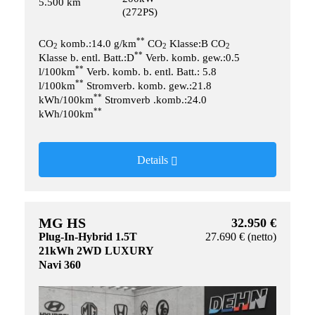
5.500 km
(272PS)
**
CO
komb.:14.0 g/km
CO
Klasse:B CO
2
2
2
**
Klasse b. entl. Batt.:D
Verb. komb. gew.:0.5
**
l/100km
Verb. komb. b. entl. Batt.: 5.8
**
l/100km
Stromverb. komb. gew.:21.8
**
kWh/100km
Stromverb .komb.:24.0
**
kWh/100km
Details
MG HS
32.950 €
Plug-In-Hybrid 1.5T
27.690 € (netto)
21kWh 2WD LUXURY
Navi 360