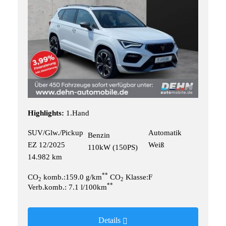
Highlights:
1.Hand
SUV/Glw./Pickup
Automatik
Benzin
EZ 12/2025
Weiß
110kW (150PS)
14.982 km
**
CO
komb.:159.0 g/km
CO
Klasse:F
2
2
**
Verb.komb.: 7.1 l/100km
Details