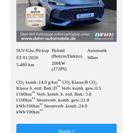
SUV/Glw./Pickup
Hybrid
Automatik
(Benzin/Elektro)
EZ 01/2026
Silber
200kW
5.480 km
(272PS)
**
CO
komb.:14.0 g/km
CO
Klasse:B CO
2
2
2
**
Klasse b. entl. Batt.:D
Verb. komb. gew.:0.5
**
l/100km
Verb. komb. b. entl. Batt.: 5.8
**
l/100km
Stromverb. komb. gew.:21.8
**
kWh/100km
Stromverb .komb.:24.0
**
kWh/100km
Details