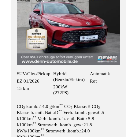
SUV/Glw./Pickup
Hybrid
Automatik
(Benzin/Elektro)
EZ 01/2026
Rot
200kW
15 km
(272PS)
**
CO
komb.:14.0 g/km
CO
Klasse:B CO
2
2
2
**
Klasse b. entl. Batt.:D
Verb. komb. gew.:0.5
**
l/100km
Verb. komb. b. entl. Batt.: 5.8
**
l/100km
Stromverb. komb. gew.:21.8
**
kWh/100km
Stromverb .komb.:24.0
**