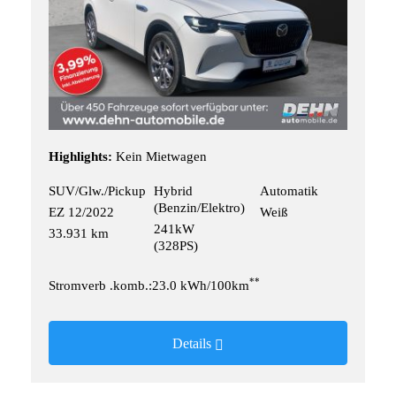
Highlights:
Kein Mietwagen
SUV/Glw./Pickup
Hybrid
Automatik
(Benzin/Elektro)
EZ 12/2022
Weiß
241kW
33.931 km
(328PS)
**
Stromverb .komb.:23.0 kWh/100km
Details