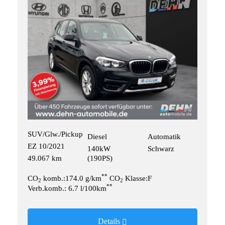
SUV/Glw./Pickup
Diesel
Automatik
EZ 10/2021
140kW
Schwarz
49.067 km
(190PS)
**
CO
komb.:174.0 g/km
CO
Klasse:F
2
2
**
Verb.komb.: 6.7 l/100km
Details