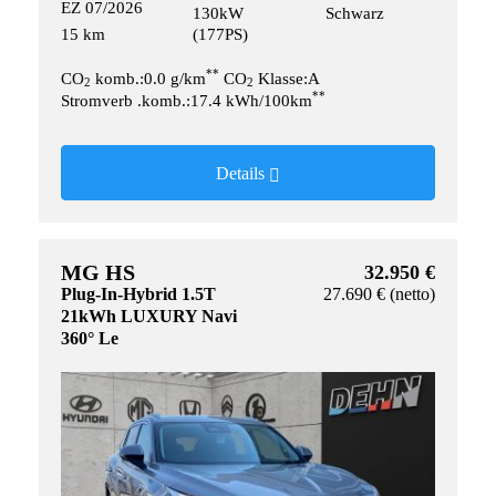
EZ 07/2026
130kW
Schwarz
15 km
(177PS)
**
CO
komb.:0.0 g/km
CO
Klasse:A
2
2
**
Stromverb .komb.:17.4 kWh/100km
Details
MG HS
32.950 €
Plug-In-Hybrid 1.5T
27.690 € (netto)
21kWh LUXURY Navi
360° Le