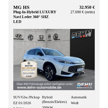
MG HS
32.950 €
Plug-In-Hybrid LUXURY
27.690 € (netto)
Navi Leder 360° SHZ
LED
SUV/Glw./Pickup
Hybrid
Automatik
(Benzin/Elektro)
EZ 01/2026
Weiß
200kW