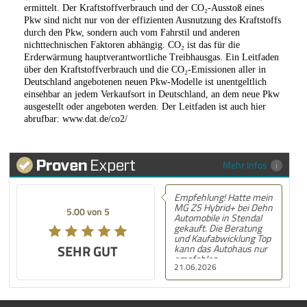
ermittelt. Der Kraftstoffverbrauch und der CO₂-Ausstoß eines
Pkw sind nicht nur von der effizienten Ausnutzung des Kraftstoffs
durch den Pkw, sondern auch vom Fahrstil und anderen
nichttechnischen Faktoren abhängig. CO₂ ist das für die
Erderwärmung hauptverantwortliche Treibhausgas. Ein Leitfaden
über den Kraftstoffverbrauch und die CO₂-Emissionen aller in
Deutschland angebotenen neuen Pkw-Modelle ist unentgeltlich
einsehbar an jedem Verkaufsort in Deutschland, an dem neue Pkw
ausgestellt oder angeboten werden. Der Leitfaden ist auch hier
abrufbar: www.dat.de/co2/
Mehr Infos
Empfehlung! Hatte mein
MG ZS Hybrid+ bei Dehn
5.00 von 5
Automobile in Stendal
gekauft. Die Beratung
und Kaufabwicklung Top
SEHR GUT
kann das Autohaus nur
empfehlen .
21.06.2026