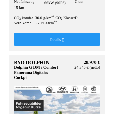
Neufahrzeug
Grau
66kW (90PS)
15 km
**
CO
komb.:130.0 g/km
CO
Klasse:D
2
2
**
Verb.komb.: 5.7 l/100km
Details
BYD DOLPHIN
28.970 €
Dolphin G DM-i Comfort
24.345 € (netto)
Panorama Digitales
Cockpi