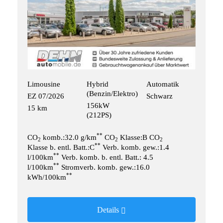
Limousine
Hybrid
Automatik
(Benzin/Elektro)
EZ 07/2026
Schwarz
156kW
15 km
(212PS)
**
CO
komb.:32.0 g/km
CO
Klasse:B CO
2
2
2
**
Klasse b. entl. Batt.:C
Verb. komb. gew.:1.4
**
l/100km
Verb. komb. b. entl. Batt.: 4.5
**
l/100km
Stromverb. komb. gew.:16.0
**
kWh/100km
Details