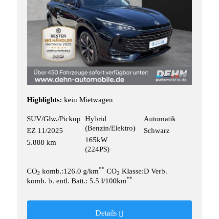
Highlights:
kein Mietwagen
SUV/Glw./Pickup
Hybrid
Automatik
(Benzin/Elektro)
EZ 11/2025
Schwarz
165kW
5.888 km
(224PS)
**
CO
komb.:126.0 g/km
CO
Klasse:D Verb.
2
2
**
komb. b. entl. Batt.: 5.5 l/100km
Details