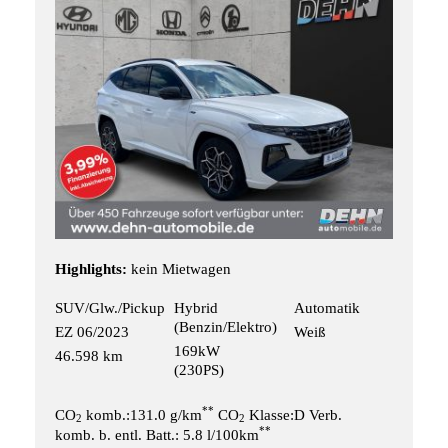
Highlights:
kein Mietwagen
SUV/Glw./Pickup
Hybrid
Automatik
(Benzin/Elektro)
EZ 06/2023
Weiß
169kW
46.598 km
(230PS)
**
CO
komb.:131.0 g/km
CO
Klasse:D Verb.
2
2
**
komb. b. entl. Batt.: 5.8 l/100km