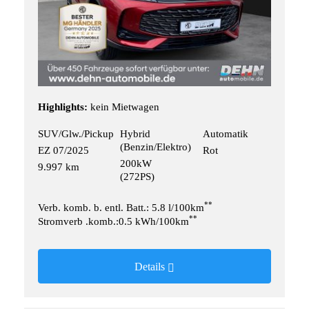
Highlights:
kein Mietwagen
SUV/Glw./Pickup
Hybrid
Automatik
(Benzin/Elektro)
EZ 07/2025
Rot
200kW
9.997 km
(272PS)
**
Verb. komb. b. entl. Batt.: 5.8 l/100km
**
Stromverb .komb.:0.5 kWh/100km
Details