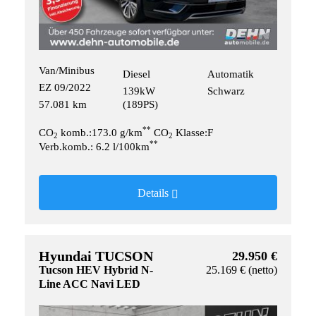
Van/Minibus
Diesel
Automatik
EZ 09/2022
139kW
Schwarz
57.081 km
(189PS)
**
CO
komb.:173.0 g/km
CO
Klasse:F
2
2
**
Verb.komb.: 6.2 l/100km
Details
Hyundai TUCSON
29.950 €
Tucson HEV Hybrid N-
25.169 € (netto)
Line ACC Navi LED