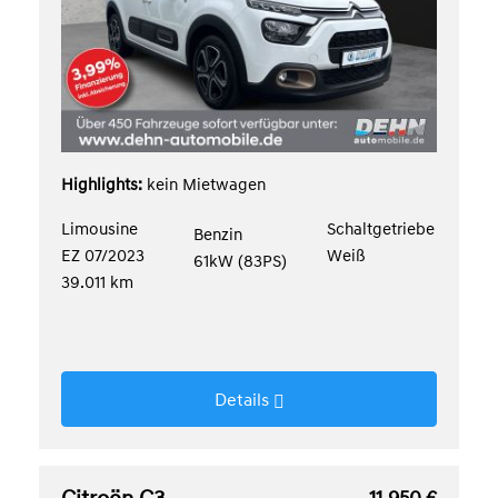
Highlights:
kein Mietwagen
Limousine
Schaltgetriebe
Benzin
EZ 07/2023
Weiß
61kW (83PS)
39.011 km
Details