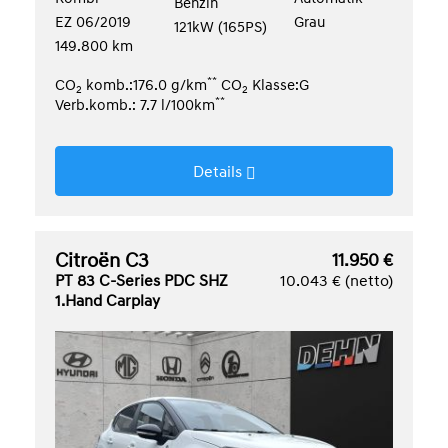
Benzin
EZ 06/2019
Grau
121kW (165PS)
149.800 km
**
CO
komb.:176.0 g/km
CO
Klasse:G
2
2
**
Verb.komb.: 7.7 l/100km
Details
Citroën C3
11.950 €
PT 83 C-Series PDC SHZ
10.043 € (netto)
1.Hand Carplay