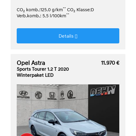
**
CO
komb.:125.0 g/km
CO
Klasse:D
2
2
**
Verb.komb.: 5.5 l/100km
Details
Opel Astra
11.970 €
Sports Tourer 1.2 T 2020
Winterpaket LED