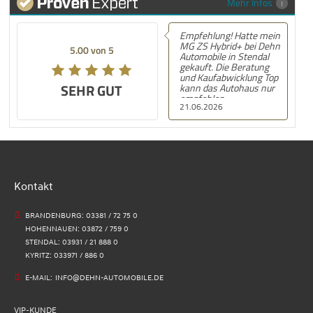
Mehr Infos
Empfehlung! Hatte mein
MG ZS Hybrid+ bei Dehn
5.00 von 5
Automobile in Stendal
gekauft. Die Beratung
und Kaufabwicklung Top
SEHR GUT
kann das Autohaus nur
empfehlen .
21.06.2026
Kontakt
BRANDENBURG: 03381 / 72 75 0
HOHENNAUEN: 03872 / 759 0
STENDAL: 03931 / 21 888 0
KYRITZ: 033971 / 886 0
E-MAIL:
INFO@DEHN-AUTOMOBILE.DE
VIP-KUNDE