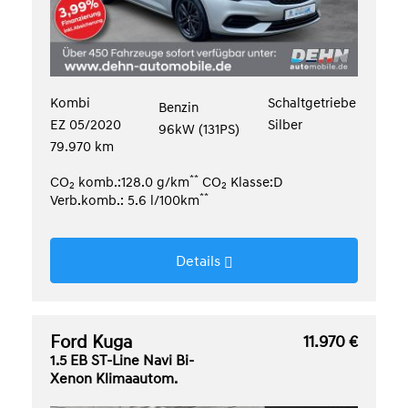
Kombi
Schaltgetriebe
Benzin
EZ 05/2020
Silber
96kW (131PS)
79.970 km
**
CO
komb.:128.0 g/km
CO
Klasse:D
2
2
**
Verb.komb.: 5.6 l/100km
Details
Ford Kuga
11.970 €
1.5 EB ST-Line Navi Bi-
Xenon Klimaautom.