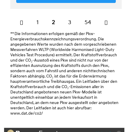
1
2
3
54
** Die Informationen erfolgen gemäß der Pkw-
Energieverbrauchskennzeichnungsverordnung. Die
angegebenen Werte wurden nach dem vorgeschriebenen
Messverfahren WLTP (Worldwide Harmonised Light-Duty
Vehicles Test Procedure) ermittelt. Der Kraftstoffverbrauch
und der CO₂-Ausstoß eines Pkw sind nicht nur von der
effizienten Ausnutzung des Kraftstoffs durch den Pkw,
sondern auch vom Fahrstil und anderen nichttechnischen
Faktoren abhängig. CO₂ ist das für die Erderwärmung
hauptverantwortliche Treibhausgas. Ein Leitfaden über den
Kraftstoffverbrauch und die CO₂-Emissionen aller in
Deutschland angebotenen neuen Pkw-Modelle ist
unentgeltlich einsehbar an jedem Verkaufsort in
Deutschland, an dem neue Pkw ausgestellt oder angeboten
werden. Der Leitfaden ist auch hier abrufbar:
www.dat.de/co2/