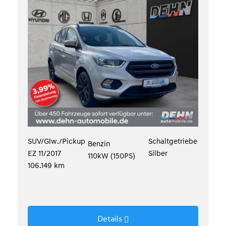
SUV/Glw./Pickup
Schaltgetriebe
Benzin
EZ 11/2017
Silber
110kW (150PS)
106.149 km
Details