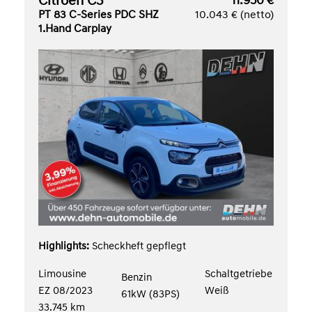
Citroën C3
11.950 €
PT 83 C-Series PDC SHZ
10.043 € (netto)
1.Hand Carplay
Highlights:
Scheckheft gepflegt
Limousine
Schaltgetriebe
Benzin
EZ 08/2023
Weiß
61kW (83PS)
33.745 km