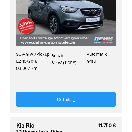
SUV/Glw./Pickup
Automatik
Benzin
EZ 10/2018
Grau
81kW (110PS)
93.002 km
Details
Kia Rio
11.750 €
1.2 Dream Team Drive