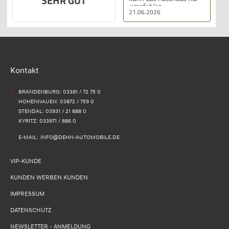
SEHR GUT
empfehlen .
21.06.2026
Kontakt
BRANDENBURG: 03381 / 72 75 0
HOHENNAUEN: 03872 / 759 0
STENDAL: 03931 / 21 888 0
KYRITZ: 033971 / 886 0
E-MAIL:
INFO@DEHN-AUTOMOBILE.DE
VIP-KUNDE
KUNDEN WERBEN KUNDEN
IMPRESSUM
DATENSCHUTZ
NEWSLETTER - ANMELDUNG