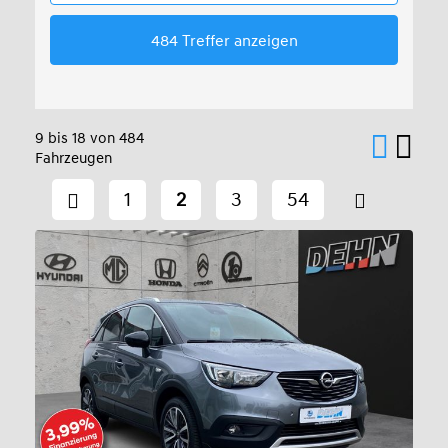
9 bis 18 von 484
Fahrzeugen
1
2
3
54