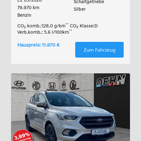
EZ 05/2020
Schaltgetriebe
79.970 km
Silber
Benzin
**
CO
komb.:128.0 g/km
CO
Klasse:D
2
2
**
Verb.komb.: 5.6 l/100km
Hauspreis: 11.970 €
Zum Fahrzeug