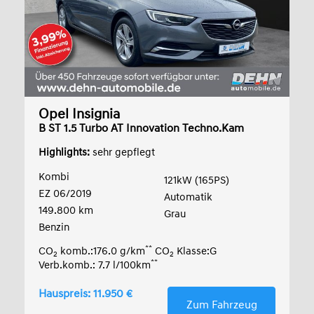
Opel Insignia
B ST 1.5 Turbo AT Innovation Techno.Kam
Highlights:
sehr gepflegt
Kombi
121kW (165PS)
EZ 06/2019
Automatik
149.800 km
Grau
Benzin
**
CO
komb.:176.0 g/km
CO
Klasse:G
2
2
**
Verb.komb.: 7.7 l/100km
Hauspreis: 11.950 €
Zum Fahrzeug