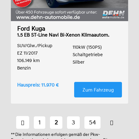
Ford Kuga
1.5 EB ST-Line Navi Bi-Xenon Klimaautom.
SUV/Glw./Pickup
110kW (150PS)
EZ 11/2017
Schaltgetriebe
106.149 km
Silber
Benzin
Hauspreis: 11.970 €
Zum Fahrzeug
1
2
3
54
** Die Informationen erfolgen gemäß der Pkw-