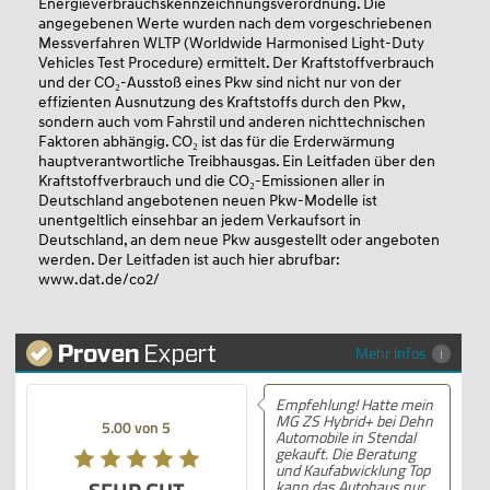
Energieverbrauchskennzeichnungsverordnung. Die
angegebenen Werte wurden nach dem vorgeschriebenen
Messverfahren WLTP (Worldwide Harmonised Light-Duty
Vehicles Test Procedure) ermittelt. Der Kraftstoffverbrauch
und der CO₂-Ausstoß eines Pkw sind nicht nur von der
effizienten Ausnutzung des Kraftstoffs durch den Pkw,
sondern auch vom Fahrstil und anderen nichttechnischen
Faktoren abhängig. CO₂ ist das für die Erderwärmung
hauptverantwortliche Treibhausgas. Ein Leitfaden über den
Kraftstoffverbrauch und die CO₂-Emissionen aller in
Deutschland angebotenen neuen Pkw-Modelle ist
unentgeltlich einsehbar an jedem Verkaufsort in
Deutschland, an dem neue Pkw ausgestellt oder angeboten
werden. Der Leitfaden ist auch hier abrufbar:
www.dat.de/co2/
Mehr Infos
Empfehlung! Hatte mein
MG ZS Hybrid+ bei Dehn
5.00 von 5
Automobile in Stendal
gekauft. Die Beratung
und Kaufabwicklung Top
kann das Autohaus nur