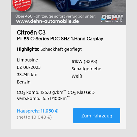
Citroën C3
PT 83 C-Series PDC SHZ 1.Hand Carplay
Highlights:
Scheckheft gepflegt
Limousine
61kW (83PS)
EZ 08/2023
Schaltgetriebe
33.745 km
Weiß
Benzin
**
CO
komb.:125.0 g/km
CO
Klasse:D
2
2
**
Verb.komb.: 5.5 l/100km
Hauspreis: 11.950 €
Zum Fahrzeug
(netto 10.043 €)