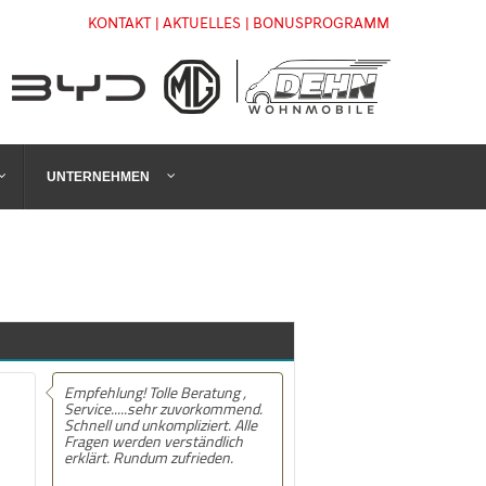
KONTAKT
| AKTUELLES
| BONUSPROGRAMM
UNTERNEHMEN
Empfehlung! Tolle Beratung ,
Empfehlung! Hatte mein MG ZS
Service.....sehr zuvorkommend.
Hybrid+ bei Dehn Automobile in
Schnell und unkompliziert. Alle
Stendal gekauft. Die Beratung
Fragen werden verständlich
und Kaufabwicklung Top kann
erklärt. Rundum zufrieden.
das Autohaus nur empfehlen .