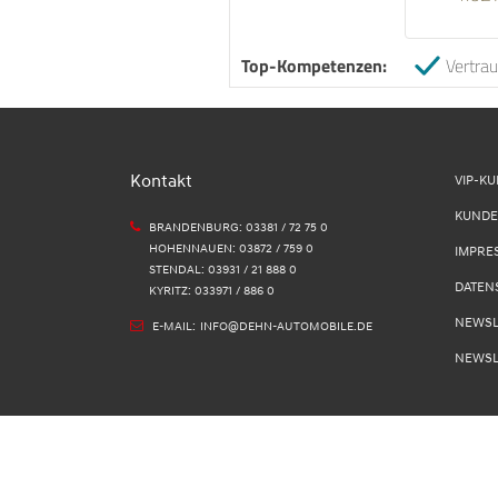
Top-Kompetenzen:
Vertra
Kontakt
VIP-K
KUNDE
BRANDENBURG: 03381 / 72 75 0
HOHENNAUEN: 03872 / 759 0
IMPRE
STENDAL: 03931 / 21 888 0
DATEN
KYRITZ: 033971 / 886 0
NEWSL
E-MAIL:
INFO@DEHN-AUTOMOBILE.DE
NEWSL