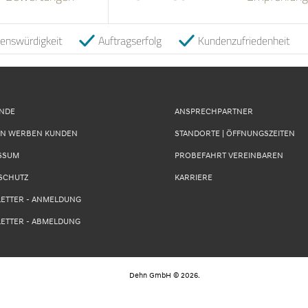
uenswürdigkeit
Auftragserfolg
Kundenzufriedenheit
UNDE
ANSPRECHPARTNER
N WERBEN KUNDEN
STANDORTE | ÖFFNUNGSZEITEN
SSUM
PROBEFAHRT VEREINBAREN
SCHUTZ
KARRIERE
ETTER - ANMELDUNG
ETTER - ABMELDUNG
Dehn GmbH
©
2026