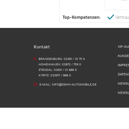
Top-Kompetenzen:
Vertra
Kontakt
VIP-K
KUNDE
BRANDENBURG: 03381 / 72 75 0
HOHENNAUEN: 03872 / 759 0
IMPRE
STENDAL: 03931 / 21 888 0
DATEN
KYRITZ: 033971 / 886 0
NEWSL
E-MAIL:
INFO@DEHN-AUTOMOBILE.DE
NEWSL