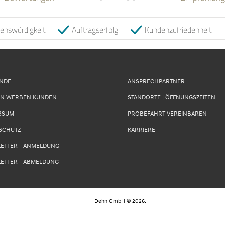
uenswürdigkeit
Auftragserfolg
Kundenzufriedenheit
UNDE
ANSPRECHPARTNER
N WERBEN KUNDEN
STANDORTE | ÖFFNUNGSZEITEN
SSUM
PROBEFAHRT VEREINBAREN
SCHUTZ
KARRIERE
ETTER - ANMELDUNG
ETTER - ABMELDUNG
Dehn GmbH
©
2026