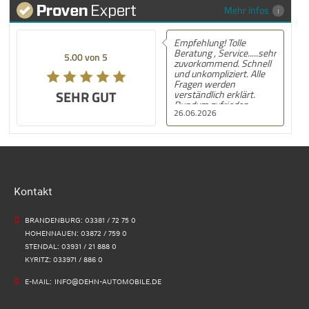
Mehr Infos
Empfehlung! Tolle
Beratung , Service.....sehr
5.00 von 5
zuvorkommend. Schnell
und unkompliziert. Alle
Fragen werden
SEHR GUT
verständlich erklärt.
Rundum zufrieden.
26.06.2026
Kontakt
BRANDENBURG: 03381 / 72 75 0
HOHENNAUEN: 03872 / 759 0
STENDAL: 03931 / 21 888 0
KYRITZ: 033971 / 886 0
E-MAIL:
INFO@DEHN-AUTOMOBILE.DE