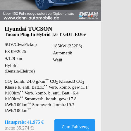
Hyundai TUCSON
Tucson Plug-In Hybrid 1.6 T-GDI -EU6e
Plug-In-Hy
SUV/Glw./Pickup
185kW (252PS)
EZ 09/2025
Automatik
9.129 km
Weiß
Hybrid
(Benzin/Elektro)
**
CO
komb.:24.0 g/km
CO
Klasse:B CO
2
2
2
**
Klasse b. entl. Batt.:E
Verb. komb. gew.:1.1
**
l/100km
Verb. komb. b. entl. Batt.: 6.4
**
l/100km
Stromverb. komb. gew.:17.8
**
kWh/100km
Stromverb .komb.:19.7
**
kWh/100km
Hauspreis: 41.975 €
Zum Fahrzeug
(netto 35.274 €)