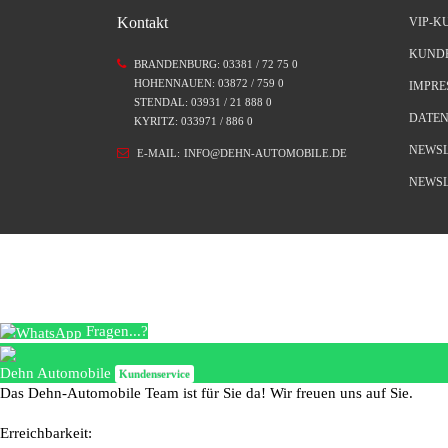
Kontakt
VIP-K
KUND
BRANDENBURG: 03381 / 72 75 0
HOHENNAUEN: 03872 / 759 0
IMPR
STENDAL: 03931 / 21 888 0
DATE
KYRITZ: 033971 / 886 0
NEWSL
E-MAIL:
INFO@DEHN-AUTOMOBILE.DE
NEWSL
Fragen...?
Dehn Automobile
Kundenservice
Das Dehn-Automobile Team ist für Sie da! Wir freuen uns auf Sie.
Erreichbarkeit: