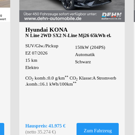
Hyundai KONA
N Line 2WD SX2 N-Line Mj26 65kWh el.
Heckkl
SUV/Glw./Pickup
150kW (204PS)
EZ 07/2026
Automatik
15 km
Schwarz
Elektro
**
CO
komb.:0.0 g/km
CO
Klasse:A Stromverb
2
2
**
.komb.:16.1 kWh/100km
Hauspreis: 41.975 €
Zum Fahrzeug
(netto 35.274 €)