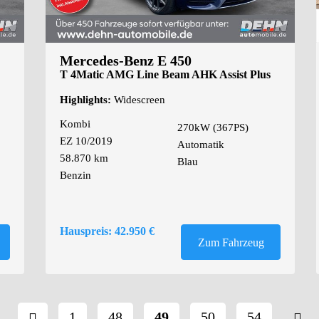
Mercedes-Benz E 450
T 4Matic AMG Line Beam AHK Assist Plus
360
Highlights:
Widescreen
Kombi
270kW (367PS)
EZ 10/2019
Automatik
58.870 km
Blau
Benzin
Hauspreis: 42.950 €
Zum Fahrzeug
1
48
49
50
54