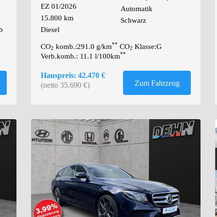
EZ 01/2026
Automatik
15.800 km
Schwarz
b
Diesel
**
CO
komb.:291.0 g/km
CO
Klasse:G
2
2
**
Verb.komb.: 11.1 l/100km
Hauspreis: 42.470 €
Zum Fahrzeug
(netto 35.690 €)