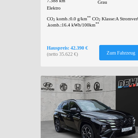
7.388 km
Grau
Elektro
**
CO
komb.:0.0 g/km
CO
Klasse:A Stromver
2
2
**
.komb.:16.4 kWh/100km
Hauspreis: 42.390 €
Zum Fahrzeug
(netto 35.622 €)