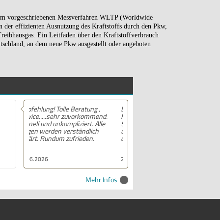
dem vorgeschriebenen Messverfahren WLTP (Worldwide
 der effizienten Ausnutzung des Kraftstoffs durch den Pkw,
reibhausgas. Ein Leitfaden über den Kraftstoffverbrauch
tschland, an dem neue Pkw ausgestellt oder angeboten
Empfehlung! Hatte mein MG ZS
Hybrid+ bei Dehn Automobile in
Stendal gekauft. Die Beratung
und Kaufabwicklung Top kann
das Autohaus nur empfehlen .
21.06.2026
Mehr Infos