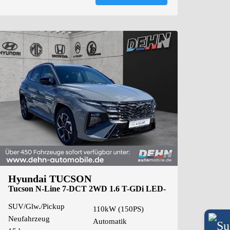
Hyundai TUCSON
Tucson N-Line 7-DCT 2WD 1.6 T-GDi LED-
Paket/Krel
SUV/Glw./Pickup
110kW (150PS)
Neufahrzeug
Automatik