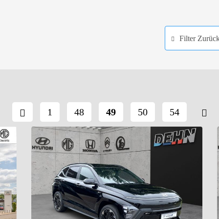
Filter Zurüc
1
48
49
50
54