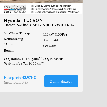
Hyundai TUCSON
Tucson N-Line X Mj27 7-DCT 2WD 1.6 T-
GDi Assiste
SUV/Glw./Pickup
110kW (150PS)
Neufahrzeug
Automatik
15 km
Schwarz
Benzin
**
CO
komb.:161.0 g/km
CO
Klasse:F
2
2
**
Verb.komb.: 7.1 l/100km
Hauspreis: 42.970 €
Zum Fahrzeug
(netto 36.110 €)