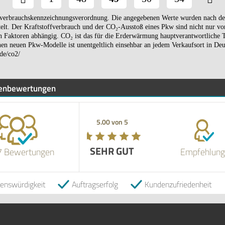
everbrauchskennzeichnungsverordnung. Die angegebenen Werte wurden nach 
elt. Der Kraftstoffverbrauch und der CO₂-Ausstoß eines Pkw sind nicht nur von
n Faktoren abhängig. CO₂ ist das für die Erderwärmung hauptverantwortliche T
en neuen Pkw-Modelle ist unentgeltlich einsehbar an jedem Verkaufsort in Deu
de/co2/
enbewertungen
5.00 von 5
SEHR GUT
7 Bewertungen
Empfehlung
uenswürdigkeit
Auftragserfolg
Kundenzufriedenheit