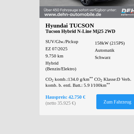
Hyundai TUCSON
Tucson Hybrid N-Line Mj25 2WD
Assistenz-/Sitz-Pa
SUV/Glw./Pickup
158kW (215PS)
EZ 07/2025
Automatik
9.750 km
Schwarz
Hybrid
(Benzin/Elektro)
**
CO
komb.:134.0 g/km
CO
Klasse:D Verb.
2
2
**
komb. b. entl. Batt.: 5.9 l/100km
Hauspreis: 42.750 €
Zum Fahrzeug
(netto 35.925 €)