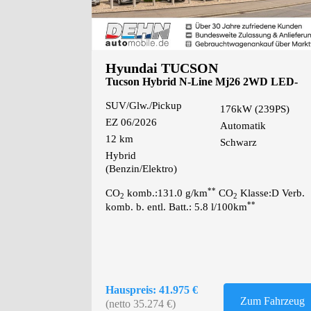
Hyundai TUCSON
Tucson Hybrid N-Line Mj26 2WD LED-
Paket/Krell So
SUV/Glw./Pickup
176kW (239PS)
EZ 06/2026
Automatik
12 km
Schwarz
Hybrid
(Benzin/Elektro)
**
CO
komb.:131.0 g/km
CO
Klasse:D Verb.
2
2
**
komb. b. entl. Batt.: 5.8 l/100km
Hauspreis: 41.975 €
Zum Fahrzeug
(netto 35.274 €)