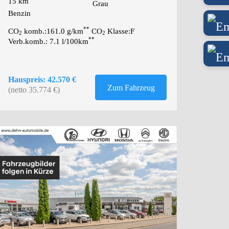
15 km
Grau
Benzin
**
CO
komb.:161.0 g/km
CO
Klasse:F
2
2
**
Verb.komb.: 7.1 l/100km
Hauspreis: 42.570 €
Zum Fahrzeug
(netto 35.774 €)