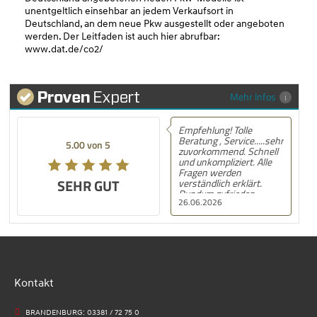
unentgeltlich einsehbar an jedem Verkaufsort in
Deutschland, an dem neue Pkw ausgestellt oder angeboten
werden. Der Leitfaden ist auch hier abrufbar:
www.dat.de/co2/
Mehr Infos
Empfehlung! Tolle
Empfe
Beratung , Service.....sehr
MG ZS
5.00 von 5
5.00 von 5
zuvorkommend. Schnell
Autom
und unkompliziert. Alle
gekau
Fragen werden
und K
SEHR GUT
SEHR GUT
verständlich erklärt.
kann 
Rundum zufrieden.
empfe
26.06.2026
21.06
Kontakt
BRANDENBURG: 03381 / 72 75 0