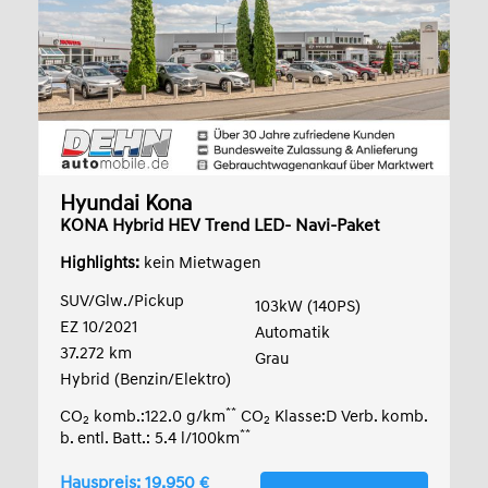
Hyundai Kona
KONA Hybrid HEV Trend LED- Navi-Paket
Highlights:
kein Mietwagen
SUV/Glw./Pickup
103kW (140PS)
EZ 10/2021
Automatik
37.272 km
Grau
Hybrid (Benzin/Elektro)
**
CO
komb.:122.0 g/km
CO
Klasse:D Verb. komb.
2
2
**
b. entl. Batt.: 5.4 l/100km
Hauspreis: 19.950 €