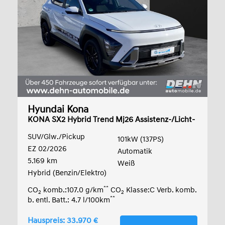
Hyundai Kona
KONA SX2 Hybrid Trend Mj26 Assistenz-/Licht-
Pak
SUV/Glw./Pickup
101kW (137PS)
EZ 02/2026
Automatik
5.169 km
Weiß
Hybrid (Benzin/Elektro)
**
CO
komb.:107.0 g/km
CO
Klasse:C Verb. komb.
2
2
**
b. entl. Batt.: 4.7 l/100km
Hauspreis: 33.970 €