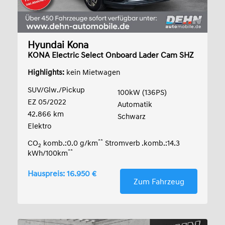
Hyundai Kona
KONA Electric Select Onboard Lader Cam SHZ
LED A
Highlights:
kein Mietwagen
SUV/Glw./Pickup
100kW (136PS)
EZ 05/2022
Automatik
42.866 km
Schwarz
Elektro
**
CO
komb.:0.0 g/km
Stromverb .komb.:14.3
2
**
kWh/100km
Hauspreis: 16.950 €
Zum Fahrzeug