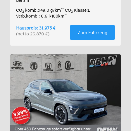
Benzin
**
CO
komb.:149.0 g/km
CO
Klasse:E
2
2
**
Verb.komb.: 6.6 l/100km
Hauspreis: 31.975 €
Zum Fahrzeug
(netto 26.870 €)