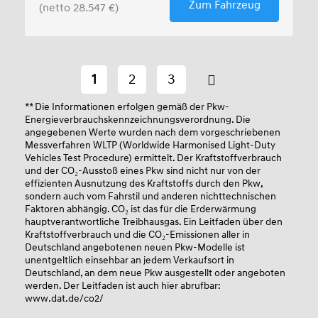
Zum Fahrzeug
(netto 28.547 €)
1
2
3
** Die Informationen erfolgen gemäß der Pkw-
Energieverbrauchskennzeichnungsverordnung. Die
angegebenen Werte wurden nach dem vorgeschriebenen
Messverfahren WLTP (Worldwide Harmonised Light-Duty
Vehicles Test Procedure) ermittelt. Der Kraftstoffverbrauch
und der CO₂-Ausstoß eines Pkw sind nicht nur von der
effizienten Ausnutzung des Kraftstoffs durch den Pkw,
sondern auch vom Fahrstil und anderen nichttechnischen
Faktoren abhängig. CO₂ ist das für die Erderwärmung
hauptverantwortliche Treibhausgas. Ein Leitfaden über den
Kraftstoffverbrauch und die CO₂-Emissionen aller in
Deutschland angebotenen neuen Pkw-Modelle ist
unentgeltlich einsehbar an jedem Verkaufsort in
Deutschland, an dem neue Pkw ausgestellt oder angeboten
werden. Der Leitfaden ist auch hier abrufbar:
www.dat.de/co2/