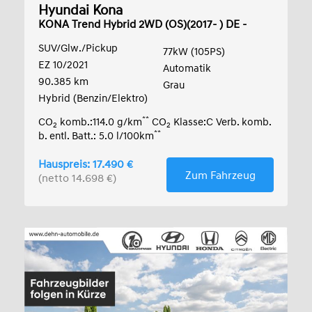
Hyundai Kona
KONA Trend Hybrid 2WD (OS)(2017- ) DE -
SUV5
SUV/Glw./Pickup
77kW (105PS)
EZ 10/2021
Automatik
90.385 km
Grau
Hybrid (Benzin/Elektro)
**
CO
komb.:114.0 g/km
CO
Klasse:C Verb. komb.
2
2
**
b. entl. Batt.: 5.0 l/100km
Hauspreis: 17.490 €
Zum Fahrzeug
(netto 14.698 €)