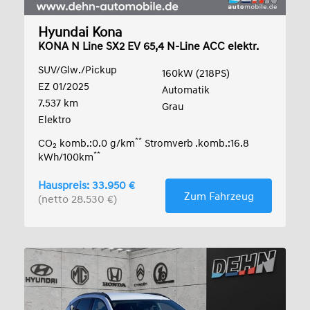
Hyundai Kona
KONA N Line SX2 EV 65,4 N-Line ACC elektr.
Heckk
SUV/Glw./Pickup
160kW (218PS)
EZ 01/2025
Automatik
7.537 km
Grau
Elektro
**
CO
komb.:0.0 g/km
Stromverb .komb.:16.8
2
**
kWh/100km
Hauspreis: 33.950 €
Zum Fahrzeug
(netto 28.530 €)