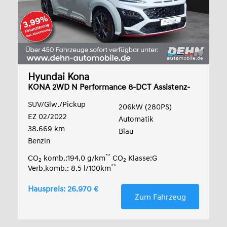
Hyundai Kona
KONA 2WD N Performance 8-DCT Assistenz-
Komfort-
SUV/Glw./Pickup
206kW (280PS)
EZ 02/2022
Automatik
38.669 km
Blau
Benzin
**
CO
komb.:194.0 g/km
CO
Klasse:G
2
2
**
Verb.komb.: 8.5 l/100km
Hauspreis: 26.970 €
Zum Fahrzeug