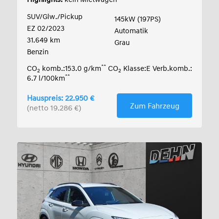
SUV/Glw./Pickup
145kW (197PS)
EZ 02/2023
Automatik
31.649 km
Grau
Benzin
**
CO
komb.:153.0 g/km
CO
Klasse:E Verb.komb.:
2
2
**
6.7 l/100km
Hauspreis: 22.950 €
Zum Fahrzeug
(netto 19.286 €)