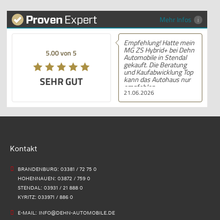
Mehr Infos
Empfehlung! Hatte mein
MG ZS Hybrid+ bei Dehn
5.00 von 5
Automobile in Stendal
gekauft. Die Beratung
und Kaufabwicklung Top
SEHR GUT
kann das Autohaus nur
empfehlen .
21.06.2026
Kontakt
BRANDENBURG: 03381 / 72 75 0
HOHENNAUEN: 03872 / 759 0
STENDAL: 03931 / 21 888 0
KYRITZ: 033971 / 886 0
E-MAIL:
INFO@DEHN-AUTOMOBILE.DE