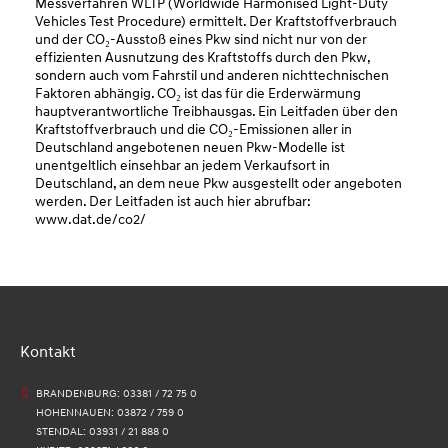
Messverfahren WLTP (Worldwide Harmonised Light-Duty
Vehicles Test Procedure) ermittelt. Der Kraftstoffverbrauch
und der CO₂-Ausstoß eines Pkw sind nicht nur von der
effizienten Ausnutzung des Kraftstoffs durch den Pkw,
sondern auch vom Fahrstil und anderen nichttechnischen
Faktoren abhängig. CO₂ ist das für die Erderwärmung
hauptverantwortliche Treibhausgas. Ein Leitfaden über den
Kraftstoffverbrauch und die CO₂-Emissionen aller in
Deutschland angebotenen neuen Pkw-Modelle ist
unentgeltlich einsehbar an jedem Verkaufsort in
Deutschland, an dem neue Pkw ausgestellt oder angeboten
werden. Der Leitfaden ist auch hier abrufbar:
www.dat.de/co2/
Kontakt
BRANDENBURG: 03381 / 72 75 0
HOHENNAUEN: 03872 / 759 0
STENDAL: 03931 / 21 888 0