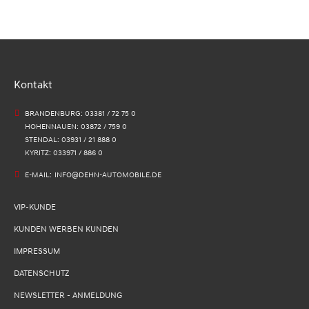
Kontakt
BRANDENBURG: 03381 / 72 75 0
HOHENNAUEN: 03872 / 759 0
STENDAL: 03931 / 21 888 0
KYRITZ: 033971 / 886 0
E-MAIL:
INFO@DEHN-AUTOMOBILE.DE
VIP-KUNDE
KUNDEN WERBEN KUNDEN
IMPRESSUM
DATENSCHUTZ
NEWSLETTER - ANMELDUNG