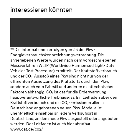
interessieren könnten
** Die Informationen erfolgen gemäß der Pkw-
Energieverbrauchskennzeichnungsverordnung. Die
angegebenen Werte wurden nach dem vorgeschriebenen
Messverfahren WLTP (Worldwide Harmonised Light-Duty
Vehicles Test Procedure) ermittelt. Der Kraftstoffverbrauch
und der CO₂-Ausstoß eines Pkw sind nicht nur von der
effizienten Ausnutzung des Kraftstoffs durch den Pkw,
sondern auch vom Fahrstil und anderen nichttechnischen
Faktoren abhängig. CO₂ ist das für die Erderwärmung
hauptverantwortliche Treibhausgas. Ein Leitfaden über den
Kraftstoffverbrauch und die CO₂-Emissionen aller in
Deutschland angebotenen neuen Pkw-Modelle ist
unentgeltlich einsehbar an jedem Verkaufsort in
Deutschland, an dem neue Pkw ausgestellt oder angeboten
werden. Der Leitfaden ist auch hier abrufbar:
www.dat.de/co2/