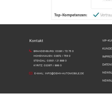
Top-Kompetenzen:
Vertra
Kontakt
VIP-K
KUNDE
BRANDENBURG: 03381 / 72 75 0
HOHENNAUEN: 03872 / 759 0
IMPRE
STENDAL: 03931 / 21 888 0
DATEN
KYRITZ: 033971 / 886 0
NEWSL
E-MAIL:
INFO@DEHN-AUTOMOBILE.DE
NEWSL