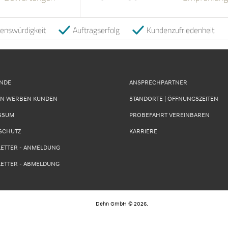
uenswürdigkeit
Auftragserfolg
Kundenzufriedenheit
UNDE
ANSPRECHPARTNER
N WERBEN KUNDEN
STANDORTE | ÖFFNUNGSZEITEN
SSUM
PROBEFAHRT VEREINBAREN
SCHUTZ
KARRIERE
ETTER - ANMELDUNG
ETTER - ABMELDUNG
Dehn GmbH
©
2026