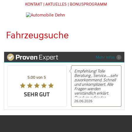
KONTAKT
| AKTUELLES
| BONUSPROGRAMM
Fahrzeugsuche
Mehr Infos
Empfehlung! Tolle
Empfe
Beratung , Service.....sehr
MG ZS
5.00 von 5
5.00 von 5
zuvorkommend. Schnell
Autom
und unkompliziert. Alle
gekau
Fragen werden
und K
SEHR GUT
SEHR GUT
verständlich erklärt.
kann 
Rundum zufrieden.
empfe
26.06.2026
21.06